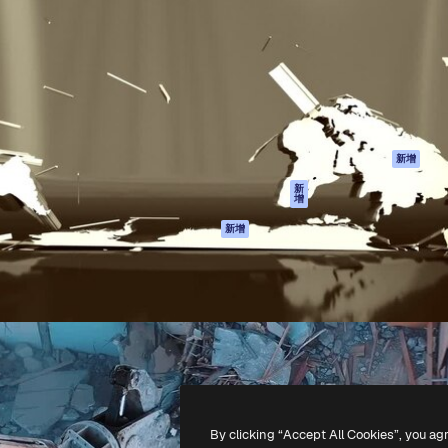
產品
開始使用
佳作品的創意平台。擁有超過
Spaces
Academy
，涵蓋創意人士、企業、代理商
AI助手
文件
AI圖像生成器
客服
港)
AI視頻生成器
使用條款
AI語音生成器
隱私政策
圖庫內容
原創作品
新增
MCP用於
Cookie 政策
新
增
Claude/ChatGPT
信任中心
AI助手
新增
聯盟夥伴
API
企業
流動應用程式
所有Magnific工具
-
2026
Freepik Company S.L.U.
版權所有
.
By clicking “Accept All Cookies”, you ag