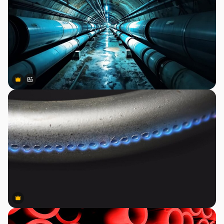
Premium
Premium
由AI生成
Premium
Premium