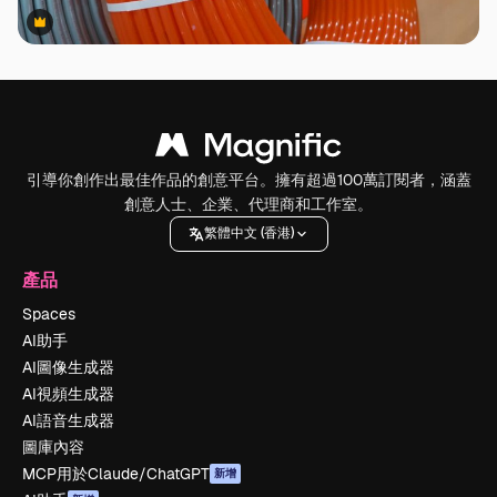
Premium
Premium
引導你創作出最佳作品的創意平台。擁有超過100萬訂閱者，涵蓋
創意人士、企業、代理商和工作室。
繁體中文 (香港)
產品
Spaces
AI助手
AI圖像生成器
AI視頻生成器
AI語音生成器
圖庫內容
MCP用於Claude/ChatGPT
新增