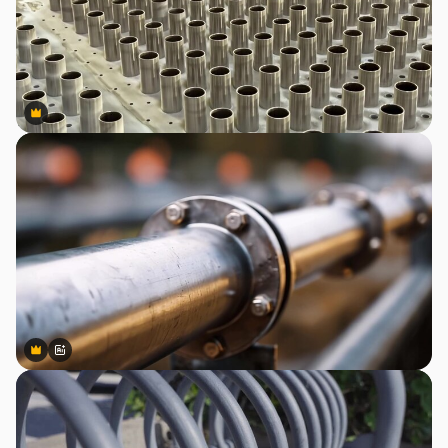
Premium
Premium
Premium
Premium
由AI生成