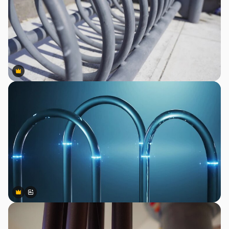
Premium
Premium
Premium
Premium
由AI生成