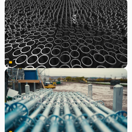
Premium
Premium