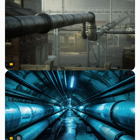
Premium
Premium