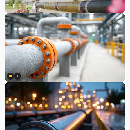
Premium
Premium
由AI生成