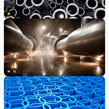
Premium
Premium
Premium
Premium
由AI生成