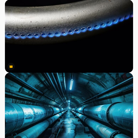
Premium
Premium