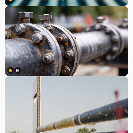
Premium
Premium
Premium
Premium
由AI生成