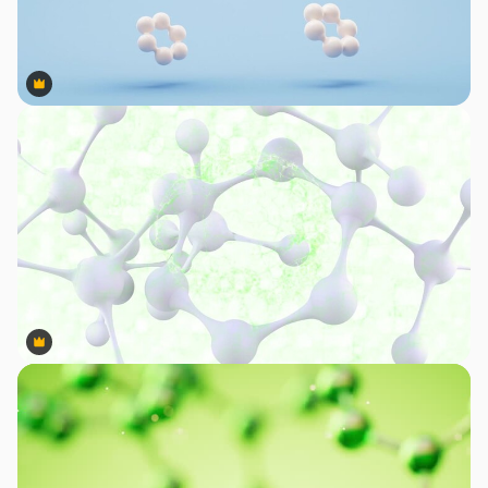
Premium
Premium
Premium
Premium