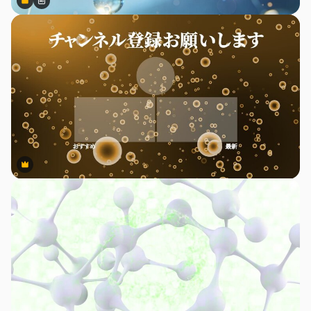
Premium
Premium
由AI生成
Premium
Premium