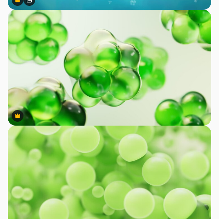
Premium
Premium
由AI生成
Premium
Premium