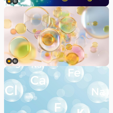
Premium
Premium
由AI生成
Premium
Premium
由AI生成