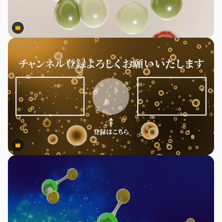
Premium
Premium
Premium
Premium