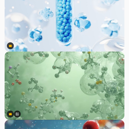
Premium
Premium
Premium
Premium
由AI生成