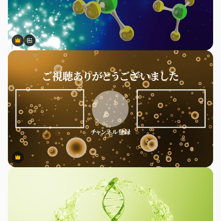
Premium
Premium
由AI生成
Premium
Premium