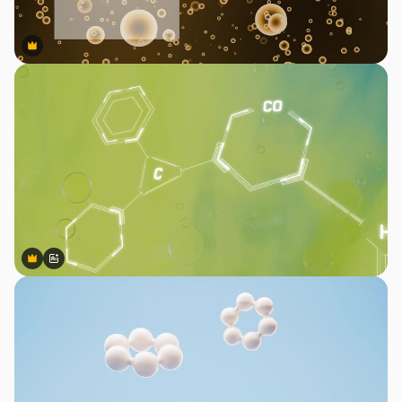
Premium
Premium
Premium
Premium
由AI生成