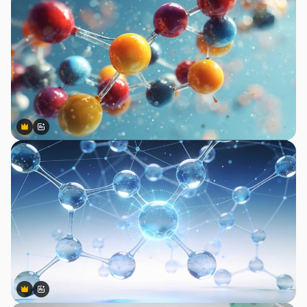
Premium
Premium
由AI生成
Premium
Premium
由AI生成