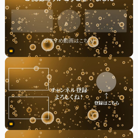
Premium
Premium
Premium
Premium