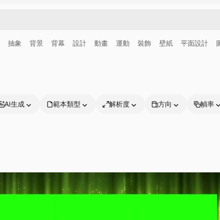
抽象
背景
背幕
設計
動畫
運動
裝飾
壁紙
平面設計
AI生成
範本類型
解析度
方向
幀率