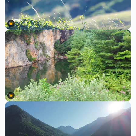
Premium
Premium
Premium
Premium