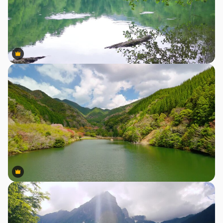
Premium
Premium
Premium
Premium