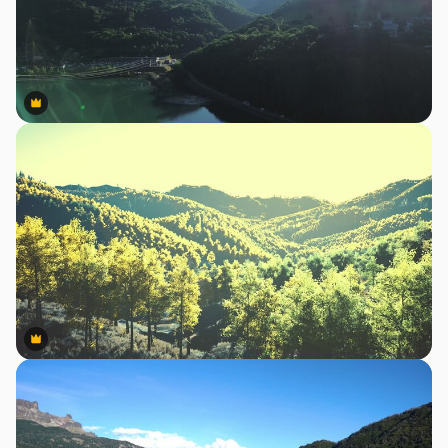
Premium
Premium
Premium
Premium