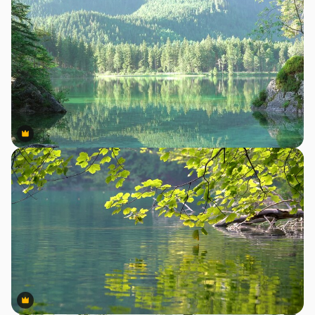
Premium
Premium
Premium
Premium