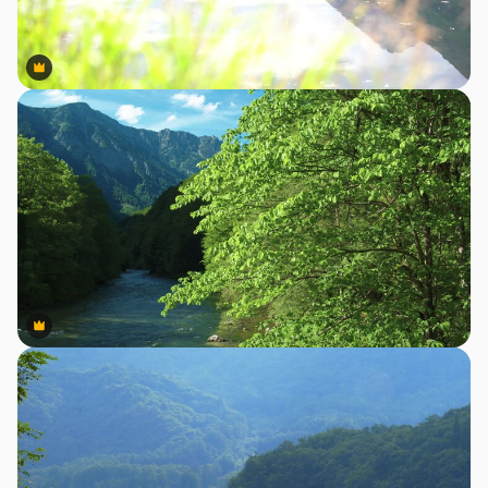
Premium
Premium
Premium
Premium