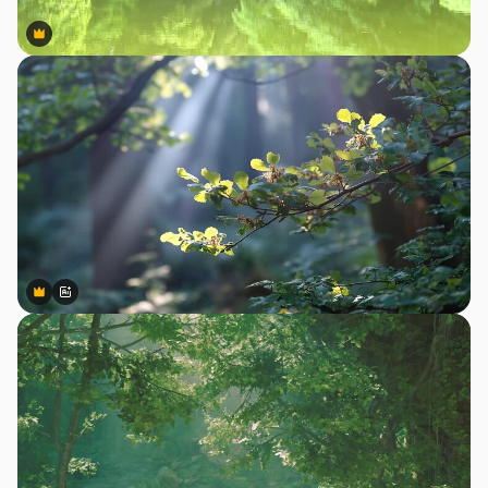
Premium
Premium
Premium
Premium
由AI生成