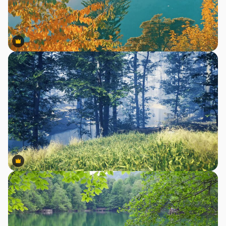
Premium
Premium
Premium
Premium