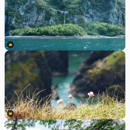
Premium
Premium
Premium
Premium