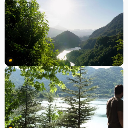
Premium
Premium