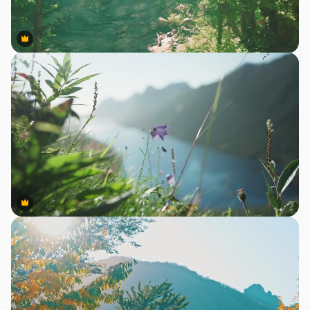
Premium
Premium
Premium
Premium