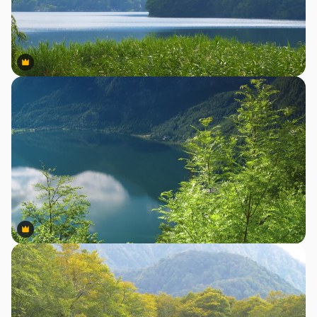
Premium
Premium
Premium
Premium