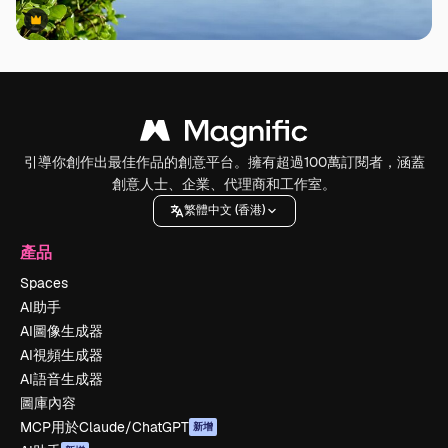
Premium
Premium
引導你創作出最佳作品的創意平台。擁有超過100萬訂閱者，涵蓋
創意人士、企業、代理商和工作室。
繁體中文 (香港)
產品
Spaces
AI助手
AI圖像生成器
AI視頻生成器
AI語音生成器
圖庫內容
MCP用於Claude/ChatGPT
新增