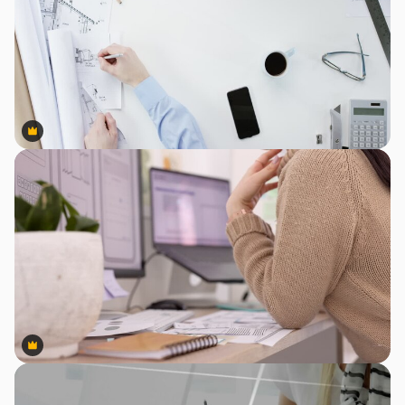
Premium
Premium
Premium
Premium