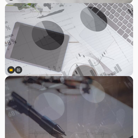
Premium
Premium
由AI生成