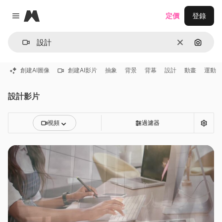
Magnific
定價
登錄
Close menu
清除
通過圖
創建AI圖像
創建AI影片
抽象
背景
背幕
設計
動畫
運動
設計影片
視頻
過濾器