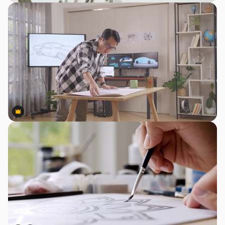
Premium
Premium