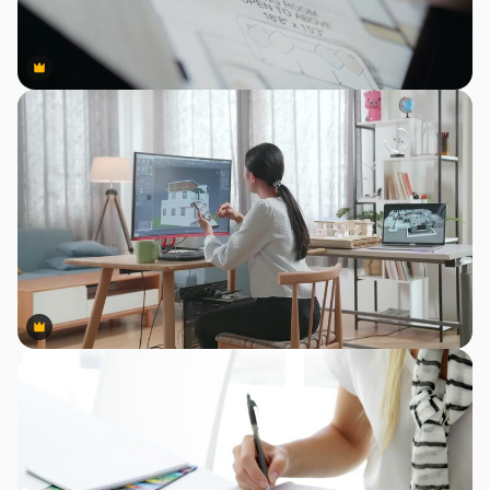
Premium
Premium
Premium
Premium