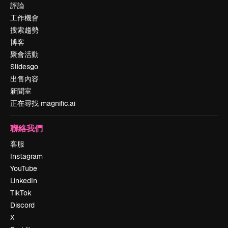
評論
工作機會
搜索趨勢
博客
聚會活動
Slidesgo
出售內容
新聞室
正在尋找 magnific.ai
聯絡我們
客服
Instagram
YouTube
LinkedIn
TikTok
Discord
X