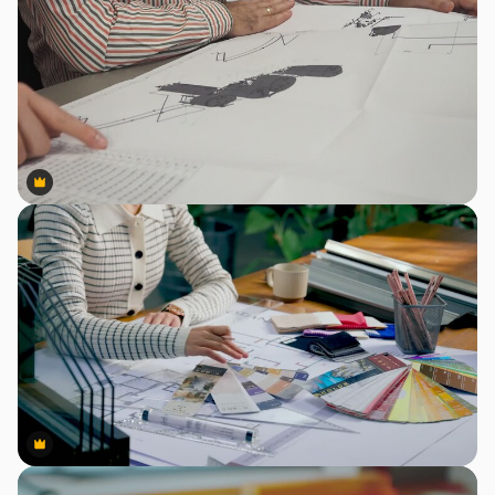
Premium
Premium
Premium
Premium