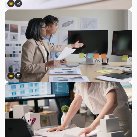
Premium
Premium
由AI生成
Premium
Premium
由AI生成