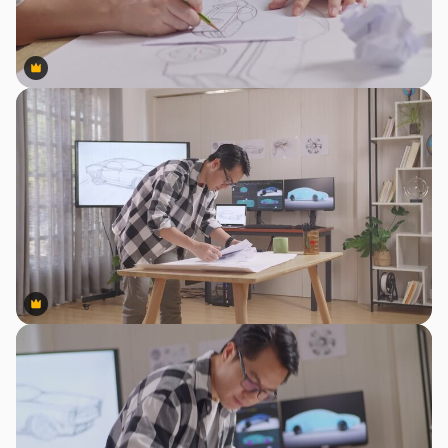
Premium
Premium
Premium
Premium