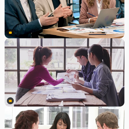
Premium
Premium
Premium
Premium