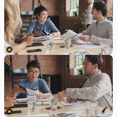
Premium
Premium
Premium
Premium