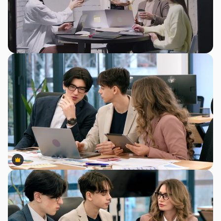
Premium
Premium