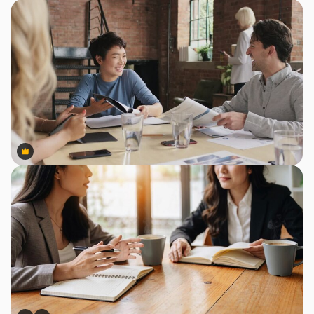
Premium
Premium