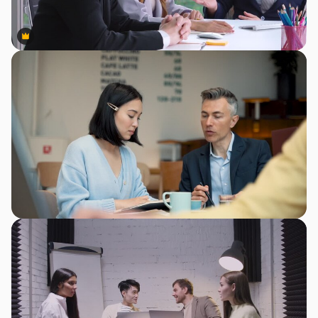
Premium
Premium