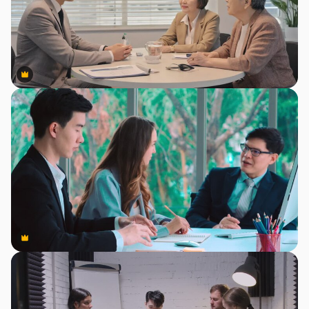
Premium
Premium
Premium
Premium