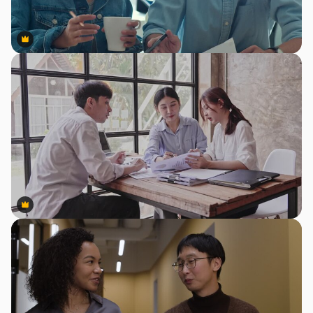
Premium
Premium
Premium
Premium