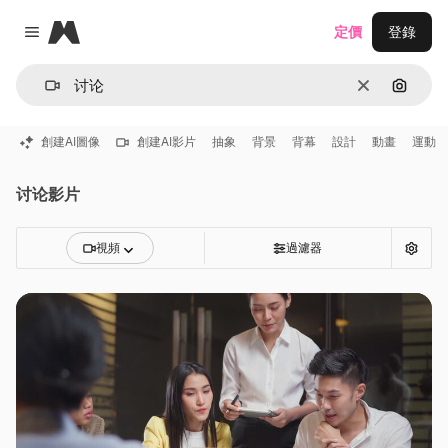
Magnific
定價
登錄
Close menu
清除
通過圖
創建AI圖像
創建AI影片
抽象
背景
背幕
設計
動畫
運動
讨论影片
視頻
過濾器