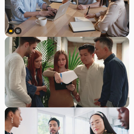
Premium
Premium
由AI生成