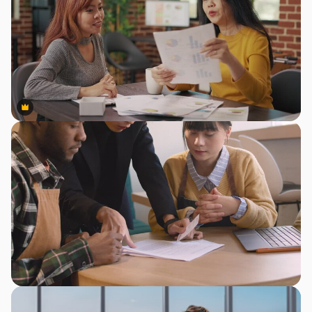
Premium
Premium