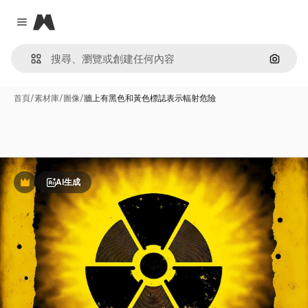
Magnific
Close menu
通過圖
首頁
/
素材庫
/
圖像
/
牆上有黑色和黃色標誌表示輻射危險
AI生成
Premium