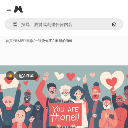
Magnific
Close menu
通過圖
首頁
/
素材庫
/
圖像
/
一張說你正在吃飯的海報
AI生成
Premium