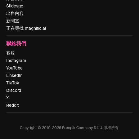
Slidesgo
出售內容
新聞室
正在尋找 magnific.ai
聯絡我們
客服
Instagram
YouTube
LinkedIn
TikTok
Discord
X
Reddit
Copyright © 2010-
2026
Freepik Company S.L.U.
版權所有
.