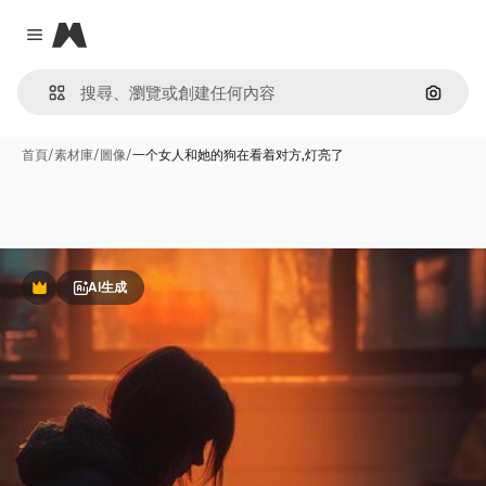
Magnific
Close menu
通過圖
首頁
/
素材庫
/
圖像
/
一个女人和她的狗在看着对方,灯亮了
AI生成
Premium