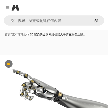
Magnific
Close menu
通過圖
首頁
/
素材庫
/
照片
/
3D 渲染的金属网络机器人手臂在白色上隔…
Premium