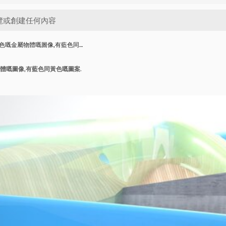
色嘅金屬物體嘅圖像,有藍色同…
體嘅圖像,有藍色同黃色嘅圖案.