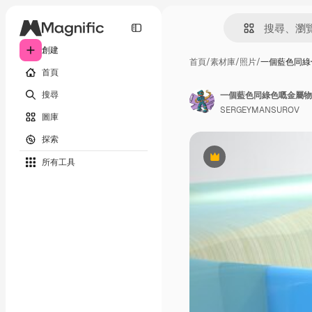
創建
首頁
/
素材庫
/
照片
/
一個藍色同綠
首頁
搜尋
一個藍色同綠色嘅金屬物
SERGEYMANSUROV
圖庫
探索
所有工具
Premium