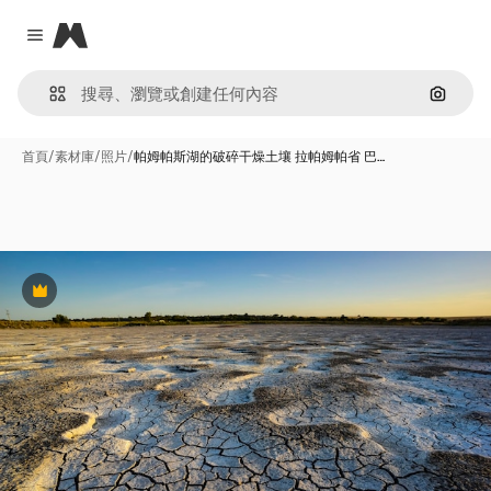
Magnific
Close menu
通過圖
首頁
/
素材庫
/
照片
/
帕姆帕斯湖的破碎干燥土壤 拉帕姆帕省 巴…
Premium