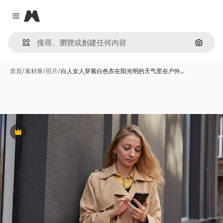
Magnific
Close menu
通過圖
首頁
/
素材庫
/
照片
/
白人女人穿着白色衣在阳光明的天气里在户外…
Premium