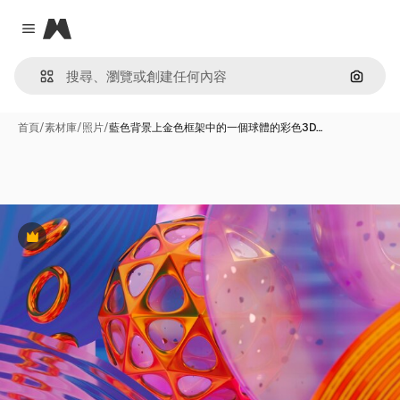
Magnific
Close menu
通過圖
首頁
/
素材庫
/
照片
/
藍色背景上金色框架中的一個球體的彩色3D…
Premium