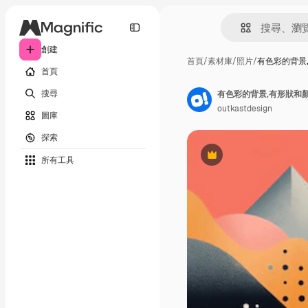
創建
首頁
/
素材庫
/
照片
/
有色彩的背景
首頁
搜尋
有色彩的背景,有形狀和
outkastdesign
圖庫
探索
所有工具
Premium