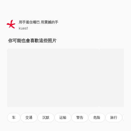
用手遮住嘴巴 用震撼的手
kues1
你可能也會喜歡這些照片
车
交通
沉默
运输
警告
危险
旅行
道