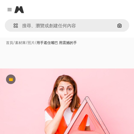
Magnific
Close menu
通過圖
首頁
/
素材庫
/
照片
/
用手遮住嘴巴 用震撼的手
Premium