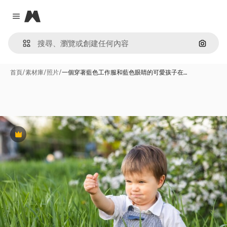
Magnific
Close menu
通過圖
首頁
/
素材庫
/
照片
/
一個穿著藍色工作服和藍色眼睛的可愛孩子在…
Premium