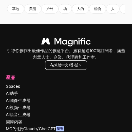
草地
美丽
户外
场
人的
植物
人
人
引導你創作出最佳作品的創意平台。擁有超過100萬訂閱者，涵蓋
創意人士、企業、代理商和工作室。
繁體中文 (香港)
產品
Spaces
AI助手
AI圖像生成器
AI視頻生成器
AI語音生成器
圖庫內容
MCP用於Claude/ChatGPT
新增