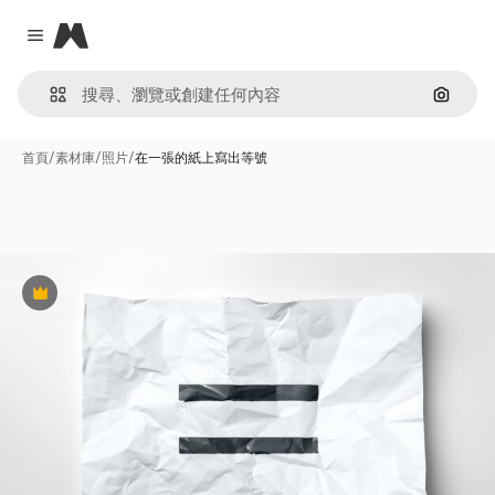
Magnific
Close menu
通過圖
首頁
/
素材庫
/
照片
/
在一張的紙上寫出等號
Premium