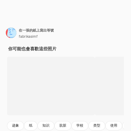
在一張的紙上寫出等號
fabrikasimf
你可能也會喜歡這些照片
迹象
纸
知识
肮脏
学校
类型
使用
字