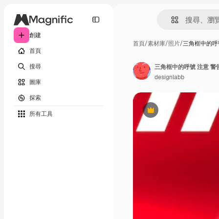
創建
首頁
/
素材庫
/
照片
/
三角框中的呼號
首頁
搜尋
三角框中的呼號 注意 警
designlabb
圖庫
探索
所有工具
Premium