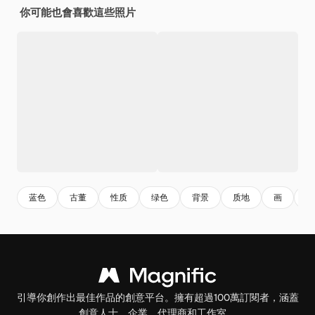
你可能也會喜歡這些照片
蓝色
古董
性质
绿色
背景
质地
画
夏
引導你創作出最佳作品的創意平台。擁有超過100萬訂閱者，涵蓋
創意人士、企業、代理商和工作室。