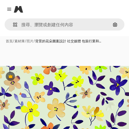
Magnific
Close menu
通過圖
首頁
/
素材庫
/
照片
/
背景的花朵圖案設計 社交媒體 包裝行業和…
Premium