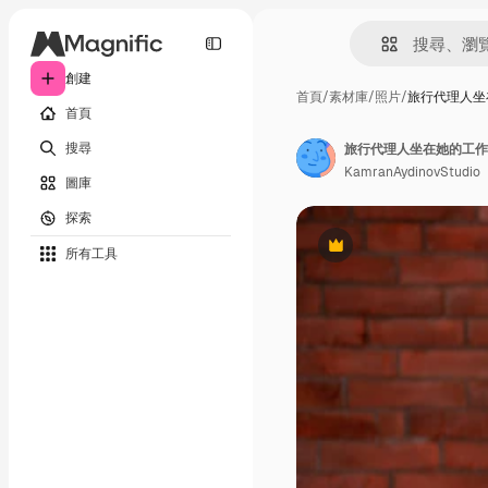
創建
首頁
/
素材庫
/
照片
/
旅行代理人坐
首頁
搜尋
旅行代理人坐在她的工作
KamranAydinovStudio
圖庫
探索
所有工具
Premium