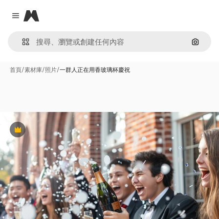
Magnific
Close menu
通過圖
首頁
/
素材庫
/
照片
/
一群人正在用香玻璃杯慶祝
Premium