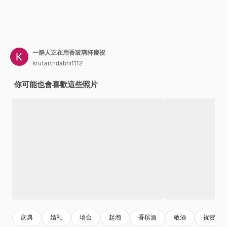
一群人正在用香玻璃杯慶祝
krutarthdabhi1112
你可能也會喜歡這些照片
庆典
婚礼
场合
起泡
香槟酒
敬酒
祝贺