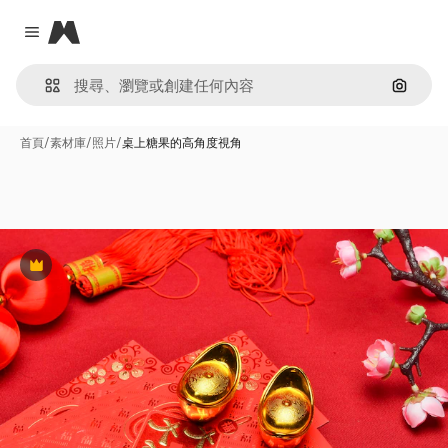
Magnific
Close menu
通過圖
首頁
/
素材庫
/
照片
/
桌上糖果的高角度視角
Premium