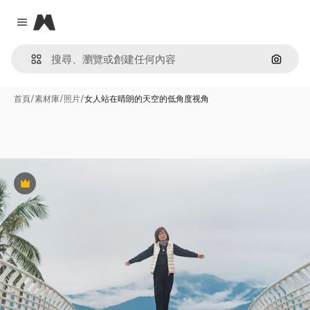
Magnific
Close menu
通過圖
首頁
/
素材庫
/
照片
/
女人站在晴朗的天空的低角度视角
Premium