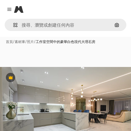
Magnific
Close menu
通過圖
首頁
/
素材庫
/
照片
/
工作室空間中的豪華白色現代大理石房
Premium