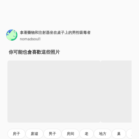
拿著藥物和注射器坐在桌子上的男性吸毒者
nomadsoul1
你可能也會喜歡這些照片
房子
废墟
男子
房间
老
地方
巢
人