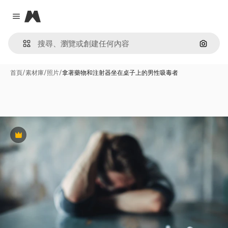
Magnific
Close menu
通過圖
首頁
/
素材庫
/
照片
/
拿著藥物和注射器坐在桌子上的男性吸毒者
Premium