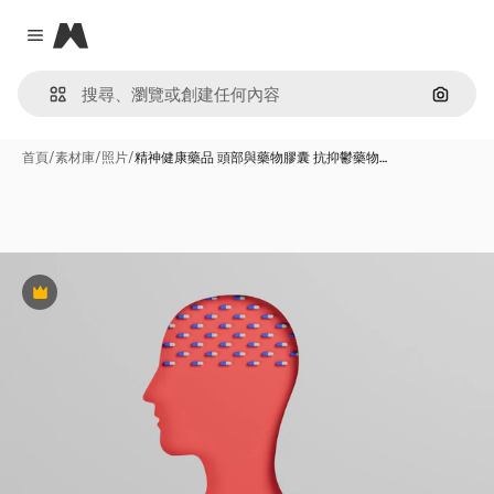
Magnific
Close menu
通過圖
首頁
/
素材庫
/
照片
/
精神健康藥品 頭部與藥物膠囊 抗抑鬱藥物…
Premium