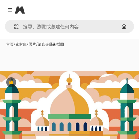
Magnific
Close menu
通過圖
首頁
/
素材庫
/
照片
/
清真寺藝術插圖
Premium