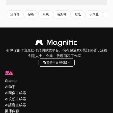
清真寺
宗教
景观
穆斯林
壁纸
伊斯兰
斋
引導你創作出最佳作品的創意平台。擁有超過100萬訂閱者，涵蓋
創意人士、企業、代理商和工作室。
繁體中文 (香港)
產品
Spaces
AI助手
AI圖像生成器
AI視頻生成器
AI語音生成器
圖庫內容