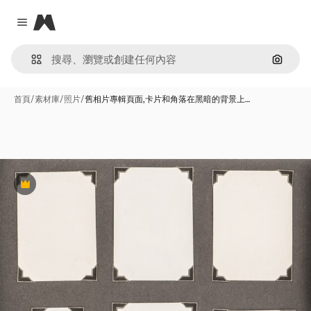
Magnific
Close menu
通過圖
首頁
/
素材庫
/
照片
/
舊相片專輯頁面,卡片和角落在黑暗的背景上…
Premium