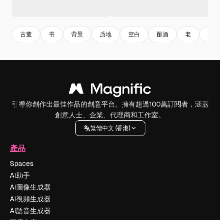
古董
书
背景
质地
空白
酿酒
老
艺术
引導你創作出最佳作品的創意平台。擁有超過100萬訂閱者，涵蓋
創意人士、企業、代理商和工作室。
繁體中文 (香港)
產品
Spaces
AI助手
AI圖像生成器
AI視頻生成器
AI語音生成器