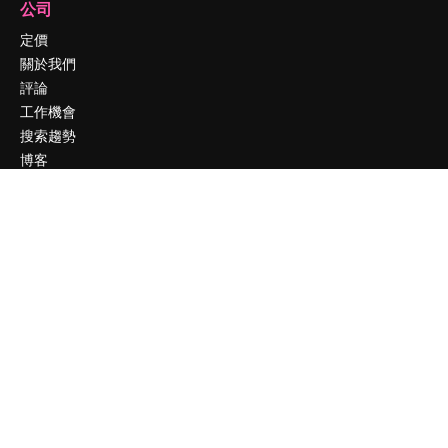
公司
定價
關於我們
評論
工作機會
搜索趨勢
博客
聚會活動
Slidesgo
出售內容
新聞室
正在尋找 magnific.ai
聯絡我們
客服
Instagram
YouTube
LinkedIn