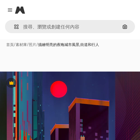
Magnific
Close menu
通過圖
首頁
/
素材庫
/
照片
/
描繪明亮的夜晚城市風景,街道和行人
Premium