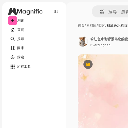
創建
首頁
/
素材庫
/
照片
/
粉紅色水彩背
首頁
搜尋
粉紅色水彩背景為您的設
riverdingnan
圖庫
探索
所有工具
Premium