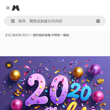
Magnific
Close menu
通過圖
首頁
/
素材庫
/
照片
/
一個空箱的海報,中間有一個說:
Premium