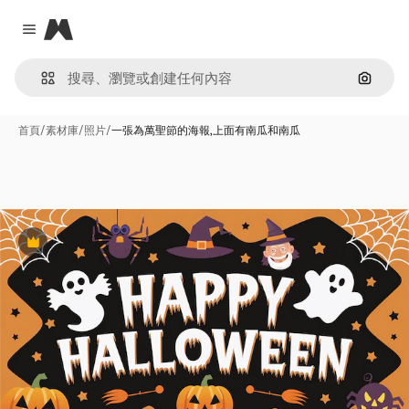
Magnific
Close menu
通過圖
首頁
/
素材庫
/
照片
/
一張為萬聖節的海報,上面有南瓜和南瓜
Premium