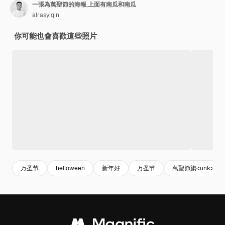
一張為萬聖節的海報,上面有南瓜和南瓜
alrasyiqin
你可能也會喜歡這些照片
万圣节
helloween
新年好
万圣节
萬聖節旗<unk>