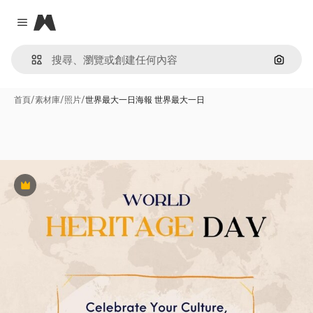
Magnific
Close menu
通過圖
首頁
/
素材庫
/
照片
/
世界最大一日海報 世界最大一日
Premium