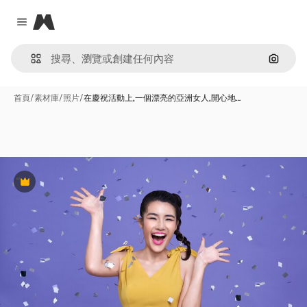
Magnific
Close menu
通過圖
首頁
/
素材庫
/
照片
/
在慶祝活動上,一個漂亮的亞洲女人,開心地…
Premium