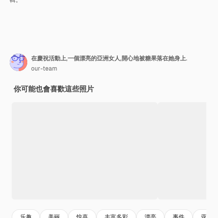
輯。
在慶祝活動上,一個漂亮的亞洲女人,開心地被糖果落在她身上.
our-team
你可能也會喜歡這些照片
乐趣
美丽
惊喜
丰富多彩
漂亮
事件
亚洲