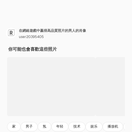
在網絡遊戲中贏得高品質照片的男人的肖像
user20395405
你可能也會喜歡這些照片
家
男子
氖
年轻
技术
娱乐
播放机
竞