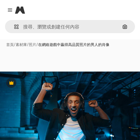
Magnific
Close menu
通過圖
首頁
/
素材庫
/
照片
/
在網絡遊戲中贏得高品質照片的男人的肖像
Premium