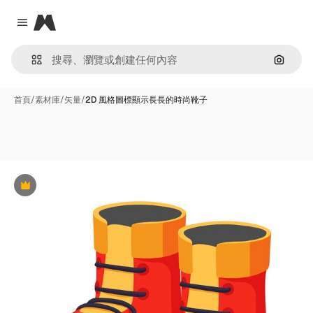
Magnific
Close menu
通過圖
首頁
/
素材庫
/
矢量
/
2D 風格圖標顯示長長的時尚靴子
Premium