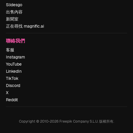
Slidesgo
出售內容
新聞室
正在尋找 magnific.ai
聯絡我們
客服
Instagram
YouTube
LinkedIn
TikTok
Discord
X
Reddit
Copyright © 2010-
2026
Freepik Company S.L.U.
版權所有
.