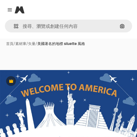
Magnific
Close menu
通過圖
首頁
/
素材庫
/
矢量
/
美國著名的地標 siluette 風格
Premium