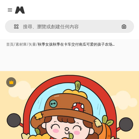
Magnific
Close menu
通過圖
首頁
/
素材庫
/
矢量
/
秋季女孩秋季在卡车交付南瓜可爱的孩子农场…
Premium