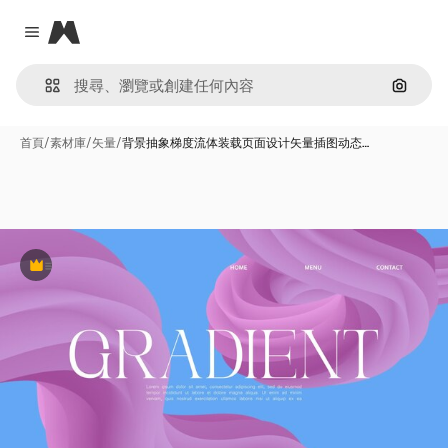
Magnific
Close menu
通過圖
首頁
/
素材庫
/
矢量
/
背景抽象梯度流体装载页面设计矢量插图动态…
Premium