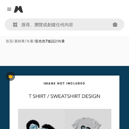
Magnific
Close menu
通過圖
首頁
/
素材庫
/
矢量
/
藍色色T恤設計向量
Premium