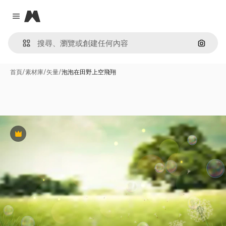
Magnific
Close menu
通過圖
首頁
/
素材庫
/
矢量
/
泡泡在田野上空飛翔
Premium