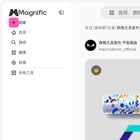
創建
首頁
/
素材庫
/
矢量
/
商務文具套件
首頁
搜尋
商務文具套件,平面風格
macrovector_official
圖庫
探索
所有工具
Premium