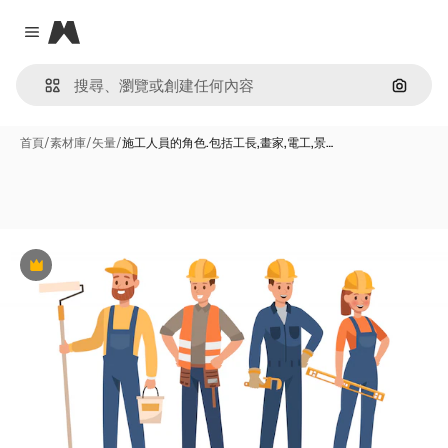
Magnific
Close menu
通過圖
首頁
/
素材庫
/
矢量
/
施工人員的角色.包括工長,畫家,電工,景…
Premium