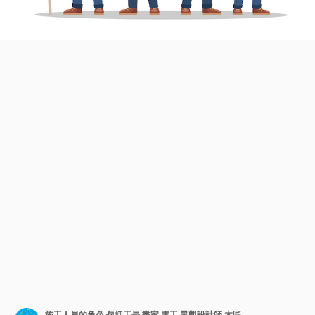
施工人員的角色.包括工長,畫家,電工,景觀設計師,木匠.