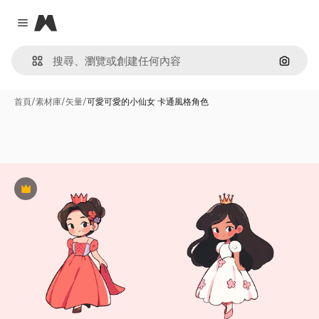
Magnific
Close menu
通過圖
首頁
/
素材庫
/
矢量
/
可愛可愛的小仙女 卡通風格角色
Premium