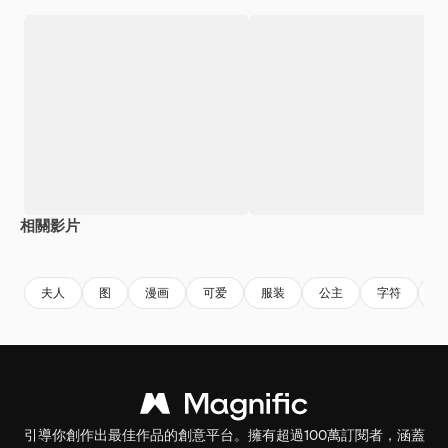
相關影片
Premium
Premium
Premium
Premium
由AI生成
夫人
图
漫画
可爱
服装
公主
字符
可
引導你創作出最佳作品的創意平台。擁有超過100萬訂閱者，涵蓋