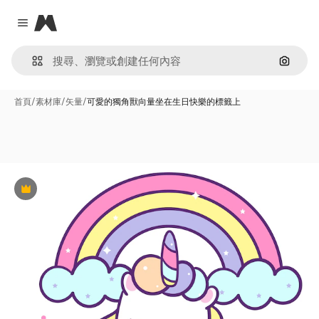
Magnific
Close menu
通過圖
首頁
/
素材庫
/
矢量
/
可愛的獨角獸向量坐在生日快樂的標籤上
Premium