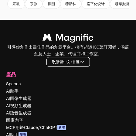
宗教
宗教
插图
穆斯林
扁平化设计
穆罕默德
引導你創作出最佳作品的創意平台。擁有超過100萬訂閱者，涵蓋
創意人士、企業、代理商和工作室。
繁體中文 (香港)
產品
Spaces
AI助手
AI圖像生成器
AI視頻生成器
AI語音生成器
圖庫內容
MCP用於Claude/ChatGPT
新增
AI助手
新增