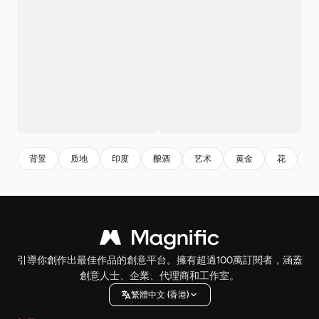
背景
质地
印度
酿酒
艺术
黄金
花
设
引導你創作出最佳作品的創意平台。擁有超過100萬訂閱者，涵蓋
創意人士、企業、代理商和工作室。
繁體中文 (香港)