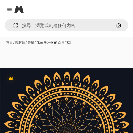
Magnific
Close menu
通過圖
首頁
/
素材庫
/
矢量
/
花朵曼達拉的背景設計
Premium