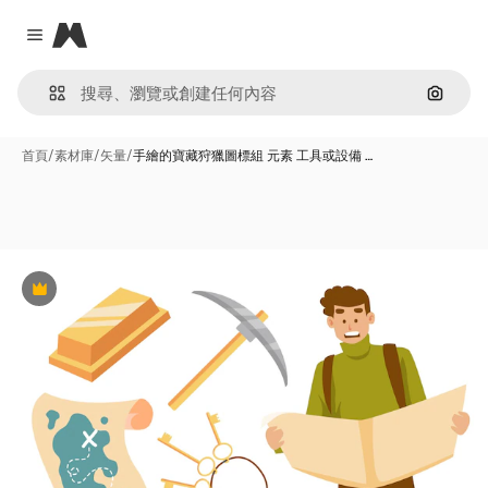
Magnific
Close menu
通過圖
首頁
/
素材庫
/
矢量
/
手繪的寶藏狩獵圖標組 元素 工具或設備 …
Premium